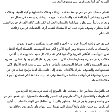
المنامة كما أننا معروفون على مستوى البحرين.
تغطي خدماتنا في دي جي وناسة حفلات الزفاف وحفلات الخطوبة وأعياد الميلاد وحفلات
التخرج ومختلف أنواع الحفلات والمناسبات المهمة. لدينا خبرة واسعة في مجال عملنا
ونحرص دائماً على تطوير مهاراتنا واكتساب الخبرات لكي نلبي كافة الأذواق. فريق العمل
لدينا متعاون وسوف يكون على أتم الاستعداد لتقديم أرقى الخدمات في يوم زفافك
المنتظر.
في دي جي وناسة اخترنا أجود أنواع أجهزة الدي جي والميكسر وأجهزة الصوت
والسماعات بأحجام متنوعة ومن أجود الأنواع لكي تملأ الموسيقى الجميلة أجواء الحفل.
نحن نتابع أحدث الأغاني العربية والأجنبية لكي نقدم لك كل جديد. كما يوجد لدينا أغاني
حفلات زفاف مميزة ونختارها بعناية لكي تناسب يوم زفافك الرائع ومنها الأغاني العصرية
ومنها التقليدية وكافة الأنماط الموسيقية وأنماط الأغاني التي تناسب كافة الأذواق لكي
تستمتع أنت والضيوف الكرام بالألحان العذبة. إلى جانب ذلك لدينا برامج حفلات دي جي
مميزة ومتنوعة في أوقات مختلفة من السنة وفي فعاليات مختلفة لكي تستمتع بأجواء
حفلاتنا المذهلة.
قم بالتواصل معنا من خلال صفحتنا على الموقع إن كنت تريد معرفة المزيد من
المعلومات والتفاصيل عن الأسعار ومواعيد الحجز والخدمات المميزة التي نقدمها في دي
جي وناسة وسوف يقوم فريقنا المتعاون بالرد على أسئلتك في الوقت المناسب. آملين
أن نكون عند حسن ظنك وأهلاً لثقتك التي تهمنا على الدوام وأن يكون يوم زفافك من
الأيام التي لا تنسى في حياتك.