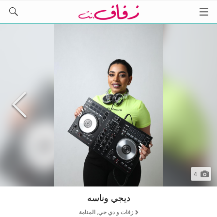
4
ديجي وناسه
زفات و دي جي, المنامة