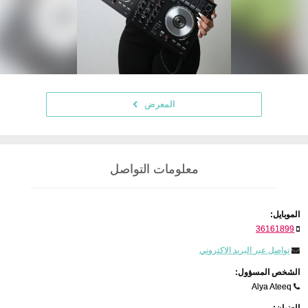
المعرض
معلومات التواصل
الموبايل:
36161899
تواصل عبر البريد الاكتروني
الشخص المسؤول:
Alya Ateeq
العنوان: