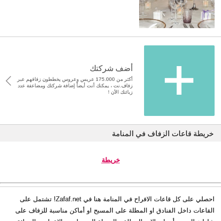
أضف شركتك
أكثر من 175.000 عريس وعروس يخططون زفافهم عبر
زفاف.نت ، يمكنك أنت أيضاً إضافة شركتك ومضاعفة عدد
زبائنك الأن !
خريطة قاعات الزفاف في المنامة
خريطة
احصلي على كل قاعات الافراح في المنامة هنا في Zafaf.net! تشتمل على
القاعات داخل الفنادق او المطلة على المسبح او أماكن مناسبة للزفاف على