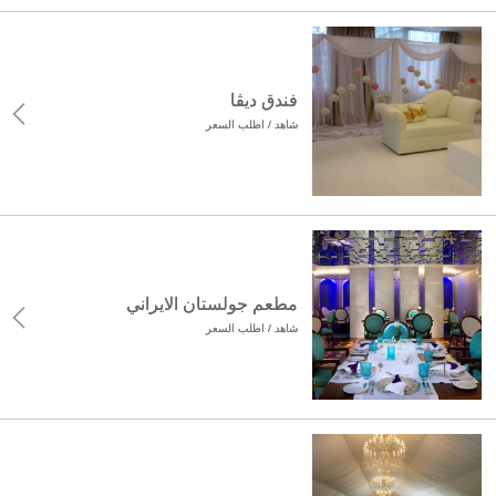
فندق ديڤا
شاهد / اطلب السعر
مطعم جولستان الايراني
شاهد / اطلب السعر