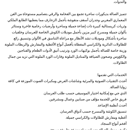
والندوات.
تتميز الصالة بديكورات ساحرة تجمع بين الفخامة والرقي بتصاميم مستوحاة من الفن
المعماري المغربي وجدران أسقف منقوشة بأجمل الزخارف مما يعطيها الطابع الملكي
وثريات كريستالية كبيرة ذات إضاءة جميلة وساحرة وأرضيات رخامية فاخرة وستائر
بألوان جميلة ومسرح كبير مزين بأجمل موديلات الكوش الخاصة للعرسان وخلفيات
ساحرة بأشكال وموديلات تشد الأنظار مع مراعاة التناسق في الألوان وتنسيق رائع
للطاولات الدائرية والكراسي المغطاة بأفضل أنواع الأغطية والمفارش والربطات الملونة
وزينة خاصة للصالة بأجمل بوكيهات الورد وترتيب أنيق لأدوات الطعام والفناجين
والكؤوس وصحون الضيافة والمناديل الملونة وفازات الورد الملونة التي تزيد من جمال
الطاولات.
الخدمات التي نقدمها:
أحدث التقنيات الصوتية والمرئية وشاشات العرض ومكبرات الصوت الموزعة في كافة
زوايا الصالة.
الدي جي مع إمكانية اختيار الموسيقى حسب طلب العرسان.
فريق خاص للخدمة مؤلف من صبابين وعمال ومشرفين.
أحدث أنظمة الإضاءة.
تنسيق الكوشة والمسرح حسب أذواق العرسان.
أغطية ومفارش للطاولات والكراسي جميلة.
أفخم أنواع السجاد.
تكييف ممتاز للصالة ودورات مياه موزعة بطريقة مريحة.