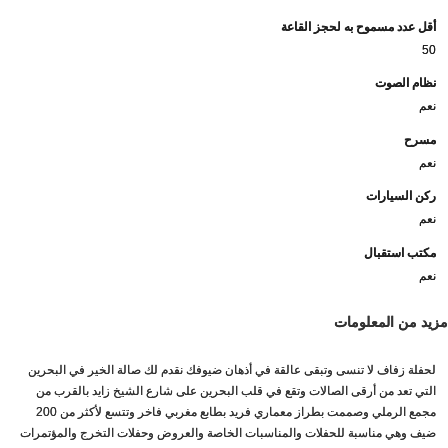
أقل عدد مسموح به لحجز القاعة
50
نظام الصوت
نعم
مسرح
نعم
ركن السيارات
نعم
مكتب استقبال
نعم
مزيد من المعلومات
لحفلة زفاف لا تنسى وتبقى عالقة في أذهان ضيوفك نقدم لك صالة الخير في البحرين
التي تعد من أرقى الصالات وتقع في قلب البحرين على شارع الشيخ زايد بالقرب من
مجمع الرملي وصممت بطراز معماري فريد بطابع مغربي فاخر وتتسع لأكثر من 200
ضيف وهي مناسبة للحفلات والمناسبات الخاصة والعروض وحفلات التخرج والمؤتمرات