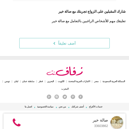
شارك المقبلين على الزواج تجربتك مع صالة خير
تعليقك مهم للأشخاص الراغبين بالتعامل مع صالة خير
أضف تعليقاً
المملكة العربية السعودية
مصر
الامارات العربية المتحدة
الكويت
البحرين
قطر
سلطنة عمان
لبنان
تونس
المغرب
خدمات الأفراح
أضف شركتك
من نحن
سياسة الخصوصية
اتصل بنا
© 2015 - 2026 Zafaf.net جميع الحقوق محفوظة.
صالة خير
33603862