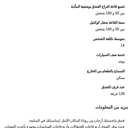
تتسع قاعة افراح الفندق بوضعية المأدبة
بين 50 و 100 شخص
سعة القاعة بحفل كوكتيل
بين 50 و 100 شخص
متوسط تكلفة الشخص
14
خدمة صف السيارات
يوجد
السماح بالطعام من الخارج
ممكن
عدد غرف الفندق
128 غرفة
مزيد من المعلومات
فندق ماجستيك أرجان من روتانا المكان الأمثل لمناسباتك في المنامة،
حيث يوفر الفندق أربع قاعات للحتفالات وأربع قاعات للمناسبات مجهزة بأحدث المعدات