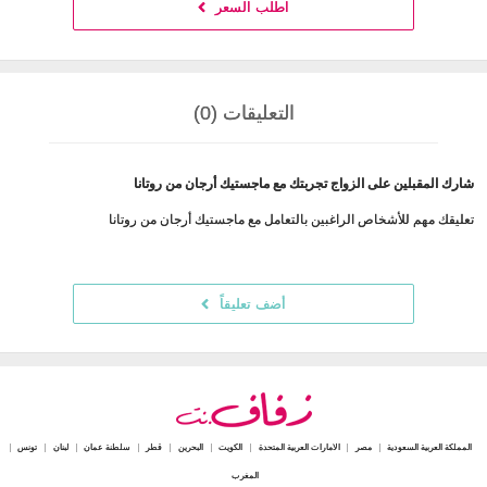
اطلب السعر
التعليقات (0)
شارك المقبلين على الزواج تجربتك مع ماجستيك أرجان من روتانا
تعليقك مهم للأشخاص الراغبين بالتعامل مع ماجستيك أرجان من روتانا
أضف تعليقاً
المملكة العربية السعودية
مصر
الامارات العربية المتحدة
الكويت
البحرين
قطر
سلطنة عمان
لبنان
تونس
المغرب