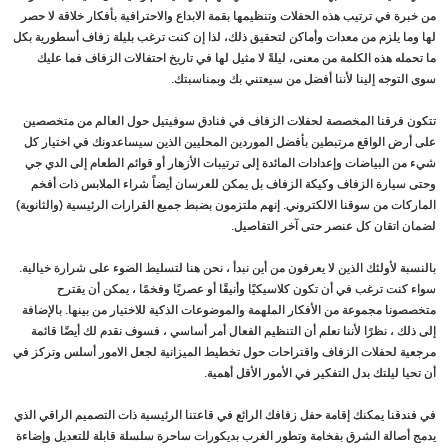
من خبرة في ترتيب هذه الحفلات وتنظيمها بقمة الابداع والاحترافية بأفكار خلاقة لا حصر
لها وما يلزم من معدات وأماكن لتحقيق ذلك، لذا إن كنت ترغب بليلة زفاف أسطورية بكل
ما تحمله هذه الكلمة من معنى، ليلةً لا مثيل لها في تاريخ احتفالات الزفاف فما عليك
سوى التوجه إلينا لأننا أفضل من سيعتني بك وبمناسبتك.
تتكون فرقنا المخصصة لحفلات الزفاف في فنادق سوفيتيل حول العالم من متخصصين
على أرض الواقع مرتبطين بأفضل الموردين المحليين الذين سيساعدونك في اختيار كل
شيء من البياضات وإعدادات المائدة إلى ترتيبات الأزهار أو قوائم الطعام إلى الدي جي
وحتى سيارة الزفاف وكيكة الزفاف بل يمكن للعرسان أيضاً شراء الملابس ذات أفخم
الماركات من سوقنا الالكتروني. إنهم ملتزمون بضبط جميع القرارات الرئيسية (والثانوية)
لضمان اتقان كل عنصر حتى آخر التفاصيل.
بالنسبة لأولئك الذين لا يعرفون من أين نبدأ ، نحن هنا لتسليط الضوء على شرارة خيالية.
سواء كنت ترغب في أن تكون كلاسيكيًا وأنيقًا أو عصريًا وفخمًا ، يمكن أن يقترح
متخصصونا مجموعة من الأفكار الملهمة والموضوعات الذكية للاختيار من بينها. بالإضافة
إلى ذلك ، نظرًا لأننا نعلم أن التنظيم الفعال أمر أساسي ، فسوف نقدم لك أيضًا قائمة
مرجعية لحفلات الزفاف واقتراحات حول تخطيط الميزانية لجعل الامور أسلس وتركز في
أن تحيا ليلتك بدل التفكير في الأمور الأقل أهمية.
في فندقنا يمكنك إقامة حفل زفافك الرائع في قاعتنا الرئيسية ذات التصميم الراقي الذي
يدمج أصالة الشرق بفخامة وتطور الغرب بديكورات ساحرة سلسلة قابلة للتعديل وإضاءة