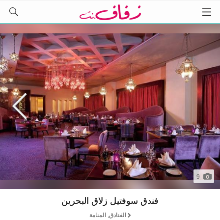
9
فندق سوفتيل زلاق البحرين
الفنادق, المنامة