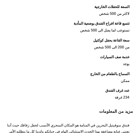
السعة للحفلات الخارجية
لاكثر من 500 شخص
تتسع قاعة افراح الفندق بوضعية المأدبة
تستوعب لما يصل الى 500 شخص
سعة القاعة بحفل كوكتيل
من 200 الى 500 شخص
خدمة صف السيارات
يوجد
السماح بالطعام من الخارج
ممكن
عدد غرف الفندق
234 غرفة
مزيد من المعلومات
فندق سوفيتيل البحرين في المنامة هو المكان السحري الأنسب لحفل زفافك حيث أننا
نعتني عناية مضاعفة بهذا الحدث الاستثنائي الهام في حياتكم ولدينا كل ما يتطلبه الأمر