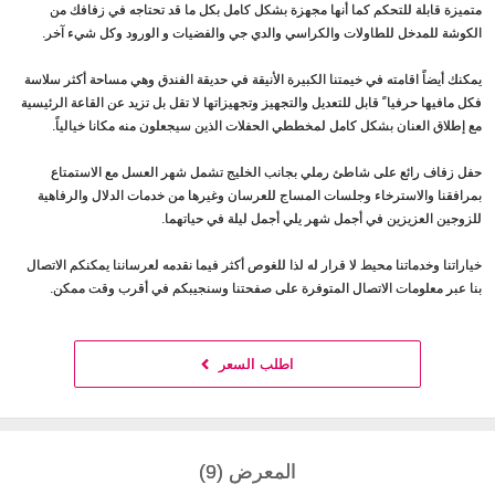
متميزة قابلة للتحكم كما أنها مجهزة بشكل كامل بكل ما قد تحتاجه في زفافك من
الكوشة للمدخل للطاولات والكراسي والدي جي والفضيات و الورود وكل شيء آخر.
يمكنك أيضاً اقامته في خيمتنا الكبيرة الأنيقة في حديقة الفندق وهي مساحة أكثر سلاسة
فكل مافيها حرفيا ً قابل للتعديل والتجهيز وتجهيزاتها لا تقل بل تزيد عن القاعة الرئيسية
مع إطلاق العنان بشكل كامل لمخططي الحفلات الذين سيجعلون منه مكانا خيالياً.
حفل زفاف رائع على شاطئ رملي بجانب الخليج تشمل شهر العسل مع الاستمتاع
بمرافقنا والاسترخاء وجلسات المساج للعرسان وغيرها من خدمات الدلال والرفاهية
للزوجين العزيزين في أجمل شهر يلي أجمل ليلة في حياتهما.
خياراتنا وخدماتنا محيط لا قرار له لذا للغوص أكثر فيما نقدمه لعرساننا يمكنكم الاتصال
بنا عبر معلومات الاتصال المتوفرة على صفحتنا وسنجيبكم في أقرب وقت ممكن.
اطلب السعر
المعرض (9)