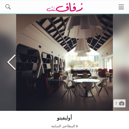
7
أوليفيتو
المطاعم, المنامة