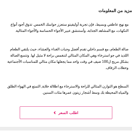
مزيد من المعلومات
مع نهج عاطفي وبسيط، فإن تجربة أوليفيتو ستعزز حواسك الخمس. تذوق أجود أنواع
النكهات، مع المشاهد الجذابة، وأستنشق عبير الأجواء الحساسة والأجواء المثالية.
صالة الطعام، مع قسم داخلي تقدم أفضل وجبات الغداء والعشاء، حيث يلتقي الطعام
اللذيذ في جو استرخاء وهي المكان المثالي لتنغمس براحة لا مثيل لها. وتتسع الصالة
بشكل مريح ل100 ضيف في وقت واحد مما يجعلها مكان مثالي للمناسبات الأجتماعية
وحفلات الزفاف.
السطح هو التوازن المثالي للراحة والاسترخاء مع اطلالة خلابة, التمتع في الهواء الطلق
والمياه المحيطة بك وسط أشجار زيتون عمرها مئات السنين.
اطلب السعر