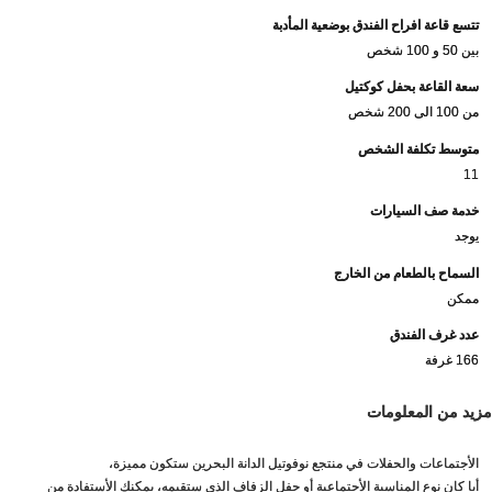
تتسع قاعة افراح الفندق بوضعية المأدبة
بين 50 و 100 شخص
سعة القاعة بحفل كوكتيل
من 100 الى 200 شخص
متوسط تكلفة الشخص
11
خدمة صف السيارات
يوجد
السماح بالطعام من الخارج
ممكن
عدد غرف الفندق
166 غرفة
مزيد من المعلومات
الأجتماعات والحفلات في منتجع نوفوتيل الدانة البحرين ستكون مميزة،
أيا كان نوع المناسبة الأجتماعية أو حفل الزفاف الذي ستقيمه، يمكنك الأستفادة من