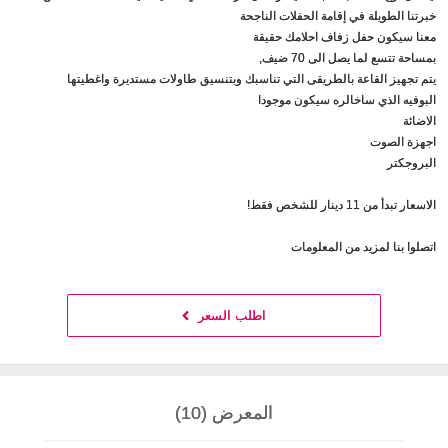
خبرتنا الطويلة في إقامة الحفلات الناجحة
معنا سيكون حفل زفاف احلامك حقيقة
بمساحة تتسع لما يصل الى 70 ضيف,
يتم تجهيز القاعة بالطريقى التي تناسبك وبتنسيق طاولات مستديرة واغطيتها
البوفيه الذي ساخالره سيكون موجودا
الاضائة
اجهزة الصوت
البروجكتر
الاسعار تبدأ من 11 دينار للشخص فقط!
اتصلوا بنا لمزيد من المعلومات
اطلب السعر
المعرض (10)