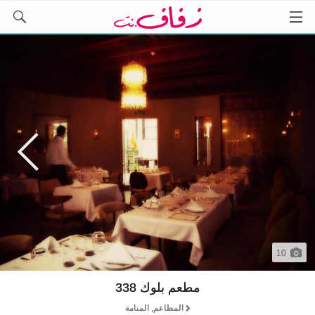
10
مطعم بلوك 338
المطاعم, المنامة