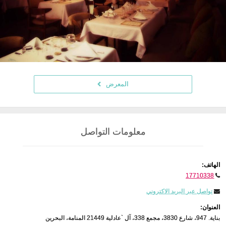
المعرض
معلومات التواصل
الهاتف:
17710338
تواصل عبر البريد الاكتروني
العنوان:
بناية. 947، شارع 3830، مجمع 338، آل `عادلية 21449 المنامة، البحرين