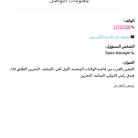
معلومات التواصل
الهاتف:
17727230
تواصل عبر البريد الاكتروني
الشخص المسؤول:
Sales Manager
العنوان:
الجفير بالقرب من قاعدة الولايات المتحدة، الاول افي، المنامة ، البحرين الطابق 1st،
فندق رامي الدولي، المنامة، البحرين
وصف الطريق