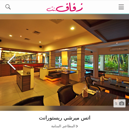
5
اتس ميرشي ريستورانت
المطاعم, المنامة