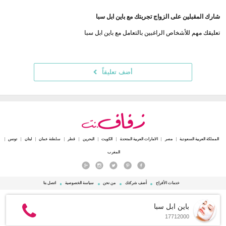
شارك المقبلين على الزواج تجربتك مع باين ابل سبا
تعليقك مهم للأشخاص الراغبين بالتعامل مع باين ابل سبا
أضف تعليقاً
المملكة العربية السعودية
مصر
الامارات العربية المتحدة
الكويت
البحرين
قطر
سلطنة عمان
لبنان
تونس
المغرب
خدمات الأفراح
أضف شركتك
من نحن
سياسة الخصوصية
اتصل بنا
© 2015 - 2026 Zafaf.net جميع الحقوق محفوظة.
باين ابل سبا
17712000