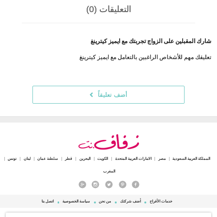
التعليقات (0)
شارك المقبلين على الزواج تجربتك مع ايميز كيترينغ
تعليقك مهم للأشخاص الراغبين بالتعامل مع ايميز كيترينغ
أضف تعليقاً
المملكة العربية السعودية
مصر
الامارات العربية المتحدة
الكويت
البحرين
قطر
سلطنة عمان
لبنان
تونس
المغرب
خدمات الأفراح
أضف شركتك
من نحن
سياسة الخصوصية
اتصل بنا
© 2015 - 2026 Zafaf.net جميع الحقوق محفوظة.