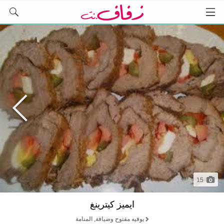
15
ايميز كيترينغ
بوفيه مفتوح وضيافة, المنامة