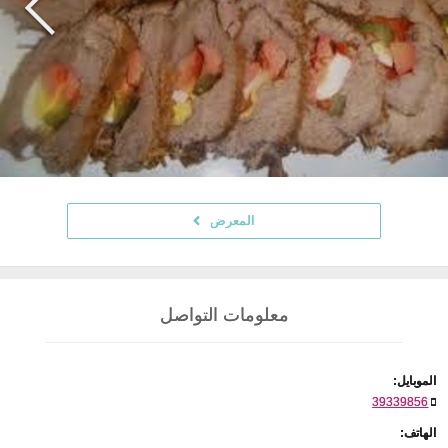
المعرض
معلومات التواصل
الموبايل:
39339856
الهاتف: