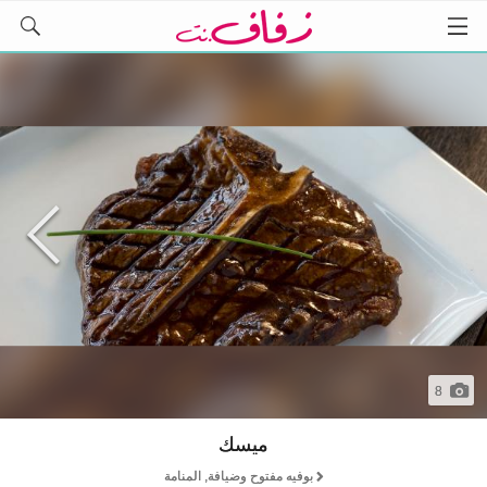
8
ميسك
بوفيه مفتوح وضيافة, المنامة