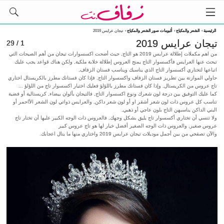
الرئيسية
›
الشعر والمكياج
›
ألبومات صور الشعر والمكياج
›
تيجان عرايس 2019
تيجان عرايس 2019
1 / 29
من اهم مكملات إطلالة عرايس 2019 هو التاج, حيث أضحت اكسسوارات تيجان من أهم الصيحات التي
تبحث عنها العرايس فأكسسوار التاج يمنح العروس إطلالة خلابة ملكية, ولكن هناك قواعد يجب عليك
اتباعها لتختاري أكسسوار التاج الذي يناسبك ويناسب فستان الزفاف,
حاولي الموازنة بين تطريز فستان الزفاف واكسسوار التاج, فإذا كان فستانك مطرز بالكريستال اختاري
تاج عروس من الكريستال, وإذا كان فستانك مطرز باللؤلؤ فعليك اختيار اكسسوار تاج من اللؤلؤ ...
كما عليك التوفيق بين درجة لون شعرك ونوع اكسسوار التاج, فالتيجان بألوان بيضاء, كريستالية أو فضية
تناسب كل عروس ذات لون شعر أشقر او أو لون شعر داكن, والعرايس ذواتي لون الشعر الأاحمر أو
البني الداكن يناسبهن التاج بلون عاجي أو ذهبي,
ولا تنسي أن تختاري أكسسوار تاج يليق بشكل وجهك, فالعروس ذات الوجه الكبير عليها أن تختار تاج
عروس صغير, والعروس ذات الوجه الصغير أفضل خيار لها هو تاج عروس كبير
والآن تصفحي من بين أجمل موديلات تيجان عرايس 2019 واختاري منها ما ينال اعجابك.