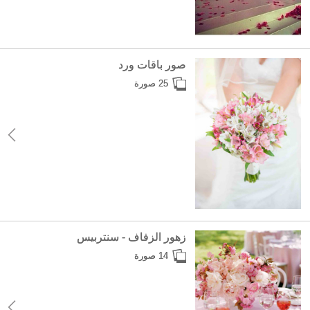
صور باقات ورد
25 صورة
زهور الزفاف - سنتربيس
14 صورة