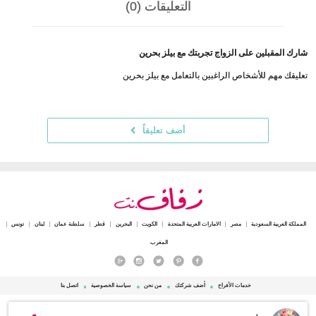
التعليقات (0)
شارك المقبلين على الزواج تجربتك مع بيلز بحرين
تعليقك مهم للأشخاص الراغبين بالتعامل مع بيلز بحرين
أضف تعليقاً
المملكة العربية السعودية
مصر
الامارات العربية المتحدة
الكويت
البحرين
قطر
سلطنة عمان
لبنان
تونس
المغرب
خدمات الأفراح
أضف شركتك
من نحن
سياسة الخصوصية
اتصل بنا
© 2015 - 2026 Zafaf.net جميع الحقوق محفوظة.