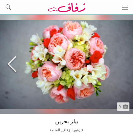
9
بيلز بحرين
زهور الزفاف, المنامة