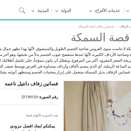
خدمات الأفراح
الدولة
المدينة
ن الزفاف
›
فساتين زفاف قصة السمكة
قصة السمكة
 لا تناسب سوى العروس صاحبة الجسم الطويل والممشوق، لأنّها بهذا تظهر جمال منحني
وصاحبة الأرداف الكبيرة، لأنّها عندها ستفضح عيوب الجسم بدلاً من تخبئتها، وهو آخر م
ة الشعر المفرود، أكثر من المرفوع، ويفضّل أن يكون مموّجاً، حتّى تكتمل أطلالتك ال
الساعة الرملية، أي الذي يتسم بأكتاف وأرداف متساوية في العرض ووسط نحيف, الج
نا فساتين الزفاف بذيل السمكة ستعمل على إبراز منحنيات الجسم وستظهر أنوثته بشك
فساتين زفاف دانتيل ناعمه
رقم الصورة:
ZF199139
هذه الصورة للالهام فقط
يمكنكم ايجاد افضل مزودي