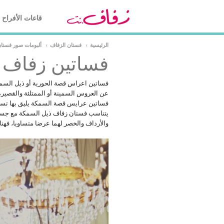
قاعات الأفراح
الرئيسية
›
فستان الزفاف
›
ألبومات صور فستا
فساتين زفاف 
فساتين اعراس قصة الحورية أو ذيل السمكة
عن العروس السمينة أو الممتلئة والقصيرة 
فساتين عرايس قصة السمكة يليق بها تسريح
يتناسب فستان زفاف ذيل السمكة مع جسم 
والأرداف والخصر لهما عرضا متساويا، فه