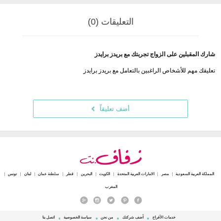
التعليقات (0)
شارك المقبلين على الزواج تجربتك مع بريدز برايدز
تعليقك مهم للأشخاص الراغبين بالتعامل مع بريدز برايدز
أضف تعليقاً
المملكة العربية السعودية
مصر
الامارات العربية المتحدة
الكويت
البحرين
قطر
سلطنة عمان
لبنان
تونس
المغرب
خدمات الأفراح
أضف شركتك
من نحن
سياسة الخصوصية
اتصل بنا