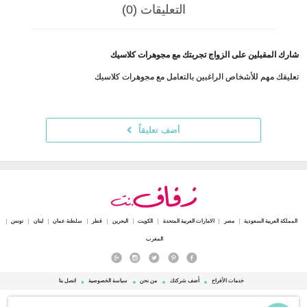
التعليقات (0)
شارك المقبلين على الزواج تجربتك مع مجوهرات كلاسيك
تعليقك مهم للأشخاص الراغبين بالتعامل مع مجوهرات كلاسيك
أضف تعليقاً
المملكة العربية السعودية
مصر
الامارات العربية المتحدة
الكويت
البحرين
قطر
سلطنة عمان
لبنان
تونس
المغرب
خدمات الأفراح
أضف شركتك
من نحن
سياسة الخصوصية
اتصل بنا
© 2015 - 2026 Zafaf.net جميع الحقوق محفوظة.