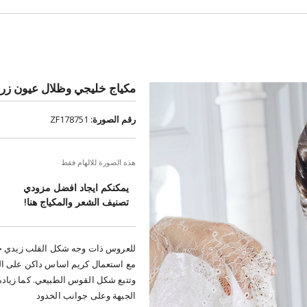
مكياج خليجي وظلال عيون زرق
رقم الصورة:
ZF178751
هذه الصورة للالهام فقط
يمكنكم ايجاد افضل مزودي
تصنيف الشعر والمكياج هنا!
للعروس ذات وجه شكل القلب زيدي ح
مع استعمال كريم اساس داكن على ال
وتتبع شكل القوس الطبيعي. كما زياد
الجبهة وعلى جوانب الخدود