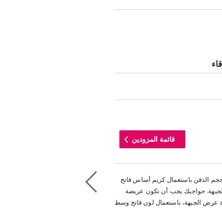
اء
قائمة المزودين
جم الذقن باستعمال كريم أساس فاتح
جبهة. حواجبك يجب أن تكون عريضة
ة عرض الجبهة، باستعمال لون فاتح وسط