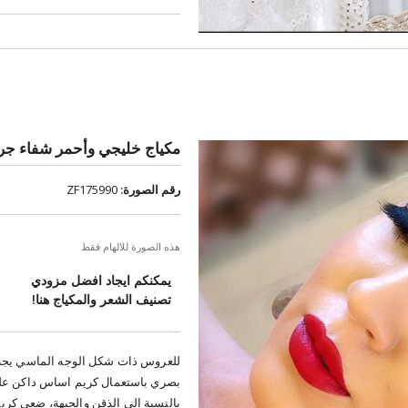
مكياج خليجي وأحمر شفاء جر
رقم الصورة:
ZF175990
هذه الصورة للالهام فقط
يمكنكم ايجاد افضل مزودي
تصنيف الشعر والمكياج هنا!
للعروس ذات شكل الوجه الماسي يج
بصري باستعمال كريم اساس داكن على
بالنسبة إلى الذقن والجبهة، ضعي كري