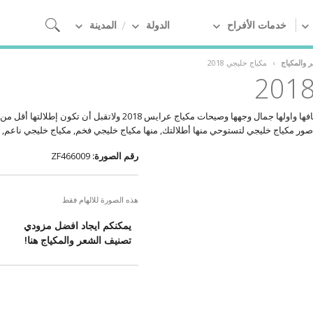
خدمات الأفراح
الدولة
المدينة
 والمكياج
›
مكياج خليجي 2018
تهتم كل عروس بأدق التفاصيل في يوم زفافها واولها جمال وجهها وصيحات مكي
ور مكياج خليجي لتستوحي منها أطلالتك, منها مكياج خليجي فخم, مكياج خليجي ناعم, 
رقم الصورة:
ZF466009
هذه الصورة للالهام فقط
يمكنكم ايجاد افضل مزودي
تصنيف الشعر والمكياج هنا!