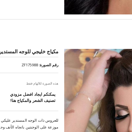
مكياج خليجي للوجه المستدير
رقم الصورة:
ZF175988
هذه الصورة للالهام فقط
يمكنكم ايجاد افضل مزودي
تصنيف الشعر والمكياج هنا!
للعروس ذات الوجه المستدير عليكي ب
موزعة على الوجنتين باتجاه الأنف و