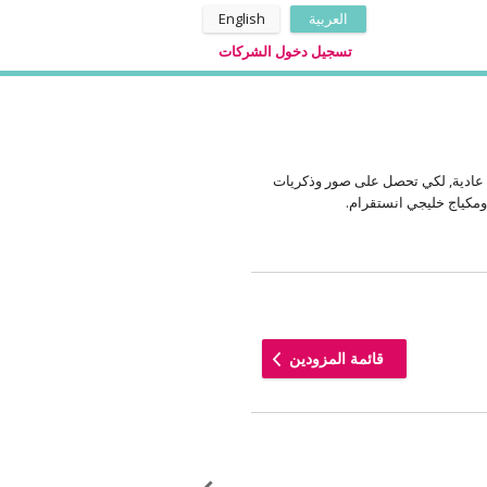
العربية
English
تسجيل دخول الشركات
اج عرايس 2018 ولاتقبل أن تكون إطلالتها أقل من عادية, لكي تحصل على صور وذكريات
ومكياج خليجي انستقرام.
قائمة المزودين