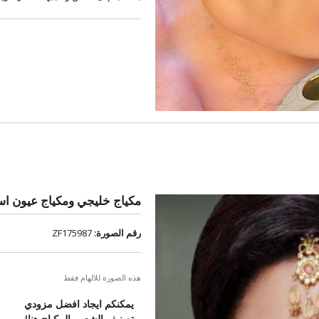
مكياج خليجي ومكياج عيون اس
رقم الصورة:
ZF175987
هذه الصورة للالهام فقط
يمكنكم ايجاد افضل مزودي
تصنيف الشعر والمكياج هنا!