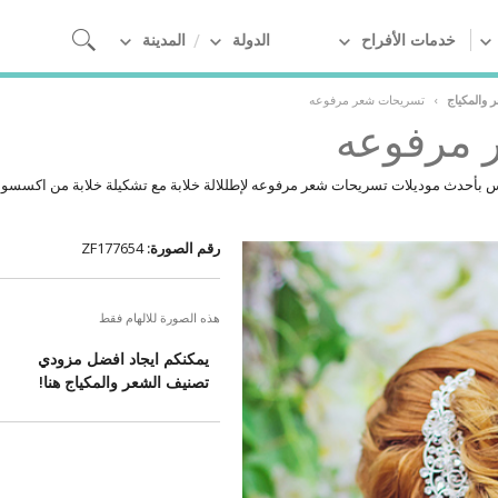
خدمات الأفراح
الدولة
المدينة
 والمكياج
›
تسريحات شعر مرفوعه
 مرفوعه
بأحدث موديلات تسريحات شعر مرفوعه لإطللالة خلابة مع تشكيلة خلابة من اكسسوا
رقم الصورة:
ZF177654
هذه الصورة للالهام فقط
يمكنكم ايجاد افضل مزودي
تصنيف الشعر والمكياج هنا!